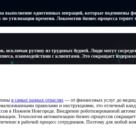
и на выполнение однотипных операций, которые подчинены 
по утилизации времени. Локомотив бизнес-процесса теряет х
, исключая рутину из трудовых будней. Люди могут сосредо
изнеса, взаимодействии с клиентами. Это сокращает издержк
утины
в самых разных отраслях
— от финансовых услуг до медиц
рмализованными правилами и инструкциями, это отличный кан
сов в Нижнем Новгороде. Внедрение роботизированной автомат
ификации. Технология автоматизации бизнес-процессов сокращае
лечение в рабочий процесс сотрудников. Поэтому для любой ко