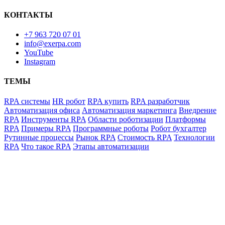
КОНТАКТЫ
+7 963 720 07 01
info@exerpa.com
YouTube
Instagram
ТЕМЫ
RPA системы
HR робот
RPA купить
RPA разработчик
Автоматизация офиса
Автоматизация маркетинга
Внедрение
RPA
Инструменты RPA
Области роботизации
Платформы
RPA
Примеры RPA
Программные роботы
Робот бухгалтер
Рутинные процессы
Рынок RPA
Стоимость RPA
Технологии
RPA
Что такое RPA
Этапы автоматизации